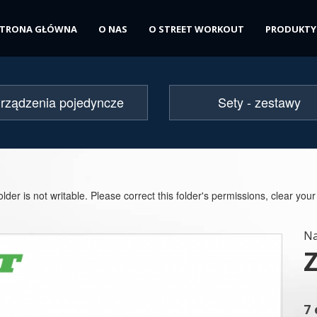
STRONA GŁÓWNA
O NAS
O STREET WORKOUT
PRODUKTY
rządzenia pojedyncze
Sety - zestawy
older is not writable. Please correct this folder's permissions, clear your
Na
7