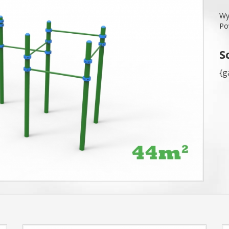
Wy
Po
S
{g