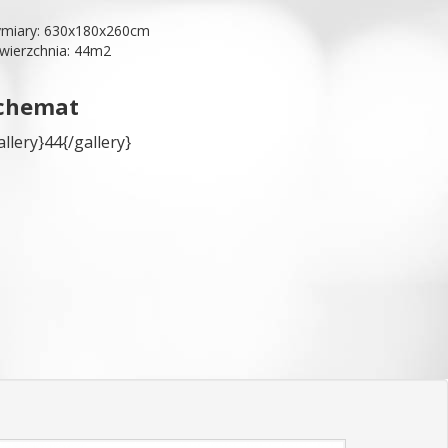
miary: 630x180x260cm
wierzchnia: 44m2
chemat
allery}44{/gallery}