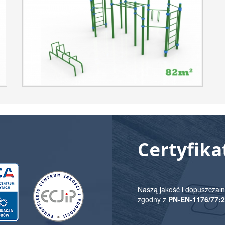
Certyfika
Naszą jakość i dopuszczaln
zgodny z
PN-EN-1176/77: