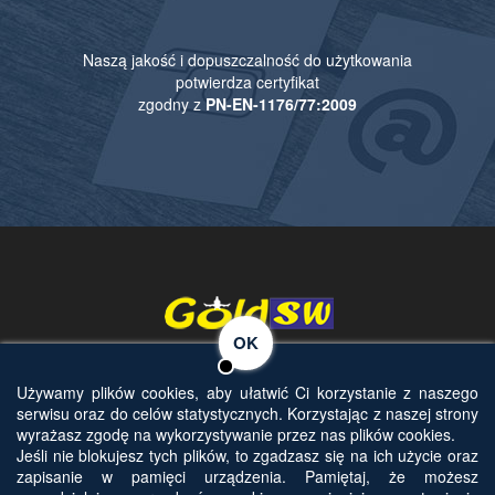
Naszą jakość i dopuszczalność do użytkowania
potwierdza certyfikat
zgodny z
PN-EN-1176/77:2009
OK
Używamy plików cookies, aby ułatwić Ci korzystanie z naszego
serwisu oraz do celów statystycznych. Korzystając z naszej strony
wyrażasz zgodę na wykorzystywanie przez nas plików cookies.
© Copyright 2015. StreetWorkout.com.pl | Wszelkie prawa zastrzeżone
Jeśli nie blokujesz tych plików, to zgadzasz się na ich użycie oraz
Używamy cookies i podobnych technologii m.in. w celach statystycznych. Korzystanie z
zapisanie w pamięci urządzenia. Pamiętaj, że możesz
witryny bez zmiany ustawień Twojej przeglądarki oznacza, że będą one umieszczane w
Realizacja: Agencja Interaktywna 4webstudio