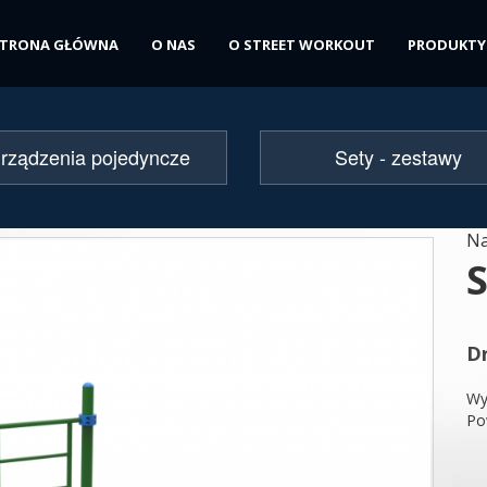
STRONA GŁÓWNA
O NAS
O STREET WORKOUT
PRODUKTY
rządzenia pojedyncze
Sety - zestawy
Na
D
Wy
Po